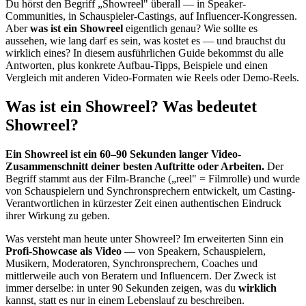
Du hörst den Begriff „Showreel" überall — in Speaker-
Communities, in Schauspieler-Castings, auf Influencer-Kongressen.
Aber
was ist ein Showreel
eigentlich genau? Wie sollte es
aussehen, wie lang darf es sein, was kostet es — und brauchst du
wirklich eines? In diesem ausführlichen Guide bekommst du alle
Antworten, plus konkrete Aufbau-Tipps, Beispiele und einen
Vergleich mit anderen Video-Formaten wie Reels oder Demo-Reels.
Was ist ein Showreel? Was bedeutet
Showreel?
Ein Showreel ist ein 60–90 Sekunden langer Video-
Zusammenschnitt deiner besten Auftritte oder Arbeiten.
Der
Begriff stammt aus der Film-Branche („reel" = Filmrolle) und wurde
von Schauspielern und Synchronsprechern entwickelt, um Casting-
Verantwortlichen in kürzester Zeit einen authentischen Eindruck
ihrer Wirkung zu geben.
Was versteht man heute unter Showreel? Im erweiterten Sinn ein
Profi-Showcase als Video
— von Speakern, Schauspielern,
Musikern, Moderatoren, Synchronsprechern, Coaches und
mittlerweile auch von Beratern und Influencern. Der Zweck ist
immer derselbe: in unter 90 Sekunden zeigen, was du
wirklich
kannst, statt es nur in einem Lebenslauf zu beschreiben.