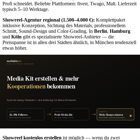
Profi schneidet. Beliebte Plattformen: fiverr, Twago, Malt. Lieferzeit
typisch 5–10 Werktage.
Showreel-Agentur regional (1.500–4.000 €):
Komplettpaket
inklusive Konzeption, Sichtung des Materials, professionellem
Schnitt, Sound-Design und Color-Grading. In
Berlin
,
Hamburg
und
Köln
gibt es spezialisierte Showreel-Anbieter — die
Preisspanne ist in allen drei Städten ähnlich, in München tendenziell
etwas höher.
Komplett-Produktion mit Drehtag (2.500–8.000 €):
Wenn du
noch kein verwertbares Filmmaterial hast, brauchst du einen
Drehtag plus Schnitt. Inklusive Kamera-Crew, Tonmeister,
Location-Scout. Sinnvoll, wenn du komplett bei Null startest und
ein „evergreen" Showreel willst, das 2–3 Jahre hält.
Faustformel:
Ein Showreel sollte sich nach 2–3 zusätzlichen
Bookings amortisiert haben. Wenn dein durchschnittliches Honorar
3.000 € ist, lohnt sich auch eine 2.500 €-Produktion problemlos.
Ist das Showreel kostenlos? Showreel
selbst drehen
Showreel kostenlos erstellen
ist möglich — wenn du zwei