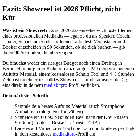
Fazit: Showreel ist 2026 Pflicht, nicht
Kür
Was ist ein Showreel?
Es ist 2026 das einzelne wichtigste Element
eines professionellen Mediakits — egal ob du als Speaker, Coach,
Trainer, Schauspieler oder Influencer arbeitest. Veranstalter und
Booker entscheiden in 90 Sekunden, ob sie dich buchen — gib
ihnen 90 Sekunden, die überzeugen.
Du brauchst weder ein riesiges Budget noch einen Drehtag in
Berlin, Hamburg oder Köln, um anzufangen. Mit dem vorhandenen
Auftritts-Material, einem kostenlosen Schnitt-Tool und 4–8 Stunden
Zeit hast du ein erstes solides Showreel — und kannst es ab Tag
eins direkt in deinem
mediakitpro
-Profil verlinken.
Dein nächster Schritt:
Sammle dein bestes Auftritts-Material (auch Smartphone-
Aufnahmen mit gutem Ton zählen)
Schneide ein 60–90-Sekunden-Reel nach der Drei-Phasen-
Struktur (Hook → Best-of → Trust + CTA)
Lade es auf Vimeo oder YouTube hoch und binde es per Link
in dein kostenloses
mediakitpro
-Profil ein