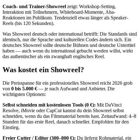
Coach- und Trainer-Showreel
zeigt: Workshop-Setting,
Interaktion mit Teilnehmern, Whiteboard-Momente, Aha-
Reaktionen im Publikum. Tendenziell etwas länger als Speaker-
Reels (bis 120 Sekunden).
Was Showreel deutsch oder international betrifft: Die Standards sind
identisch, nur die Sprache und kulturellen Codes ändern sich. Ein
deutsches Showreel sollte deutsche Bühnen und deutsche Untertitel
haben — auch wenn du international gebucht werden willst, wirkt
das authentischer als ein zwanghaft englisches Reel.
Was kostet ein Showreel?
Die Preisspanne für ein professionelles Showreel reicht 2026 grob
von
0 bis 5.000 €
— je nach Aufwand und Anbieter. Die
wichtigsten Optionen:
Selbst schneiden mit kostenlosen Tools (0 €):
Mit DaVinci
Resolve, iMovie oder CapCut kannst du dein Showreel selbst
schneiden, wenn du das Filmmaterial bereits hast. Zeitaufwand: 4–8
Stunden für das erste Reel, danach schneller. Empfohlen für den
Einstieg.
Freier Cutter / Editor (300–800 €):
Du lieferst Rohmaterial, ein