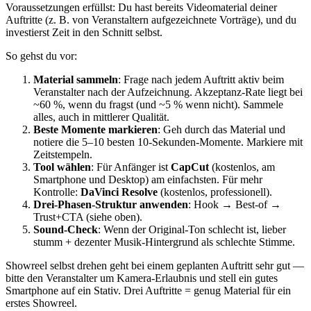
Voraussetzungen erfüllst: Du hast bereits Videomaterial deiner
Auftritte (z. B. von Veranstaltern aufgezeichnete Vorträge), und du
investierst Zeit in den Schnitt selbst.
So gehst du vor:
Material sammeln
: Frage nach jedem Auftritt aktiv beim
Veranstalter nach der Aufzeichnung. Akzeptanz-Rate liegt bei
~60 %, wenn du fragst (und ~5 % wenn nicht). Sammele
alles, auch in mittlerer Qualität.
Beste Momente markieren
: Geh durch das Material und
notiere die 5–10 besten 10-Sekunden-Momente. Markiere mit
Zeitstempeln.
Tool wählen
: Für Anfänger ist
CapCut
(kostenlos, am
Smartphone und Desktop) am einfachsten. Für mehr
Kontrolle:
DaVinci Resolve
(kostenlos, professionell).
Drei-Phasen-Struktur anwenden
: Hook → Best-of →
Trust+CTA (siehe oben).
Sound-Check
: Wenn der Original-Ton schlecht ist, lieber
stumm + dezenter Musik-Hintergrund als schlechte Stimme.
Showreel selbst drehen geht bei einem geplanten Auftritt sehr gut —
bitte den Veranstalter um Kamera-Erlaubnis und stell ein gutes
Smartphone auf ein Stativ. Drei Auftritte = genug Material für ein
erstes Showreel.