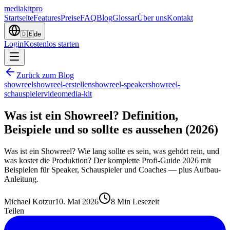
mediakit
pro
Startseite
Features
Preise
FAQ
Blog
Glossar
Über uns
Kontakt
🇩🇪
de
Login
Kostenlos starten
Zurück zum Blog
showreel
showreel-erstellen
showreel-speaker
showreel-
schauspieler
video
media-kit
Was ist ein Showreel? Definition,
Beispiele und so sollte es aussehen (2026)
Was ist ein Showreel? Wie lang sollte es sein, was gehört rein, und
was kostet die Produktion? Der komplette Profi-Guide 2026 mit
Beispielen für Speaker, Schauspieler und Coaches — plus Aufbau-
Anleitung.
Michael Kotzur
10. Mai 2026
8
Min Lesezeit
Teilen