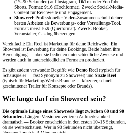
(15–90 Sekunden) auf Instagram, TikTok oder YouTube
Shorts. Format: 9:16 (Hochformat). Zweck: Social-Media-
Content für Reichweite und Engagement.
Showreel
: Professioneller Video-Zusammenschnitt deiner
besten Arbeiten als Bewerbungs- oder Vorstellungs-Tool.
Format: meist 16:9 (Querformat). Zweck: Booker,
Veranstalter, Casting überzeugen.
Vereinfacht: Ein Reel ist Marketing für deine Reichweite. Ein
Showreel ist Bewerbung für deine Bookings. Beide haben ihre
Berechtigung — aber sie bedienen unterschiedliche Zwecke und
werden auch in unterschiedlichen Formaten produziert.
Es gibt zudem verwandte Begriffe wie
Demo Reel
(typisch für
Schauspieler — fast Synonym zu Showreel) und
Sizzle Reel
(typisch für Marketing/Werbe-Branche — kürzerer, schnell
geschnittener Trailer für Konzepte oder Brands).
Wie lange darf ein Showreel sein?
Die optimale Länge eines Showreels liegt zwischen 60 und 90
Sekunden.
Längere Versionen verlieren Aufmerksamkeit
dramatisch — Booker entscheiden in den ersten 10–15 Sekunden,
ob sie weiterschauen. Wer in 90 Sekunden nicht überzeugt,
überzeugt auch in 3 Minuten nicht.