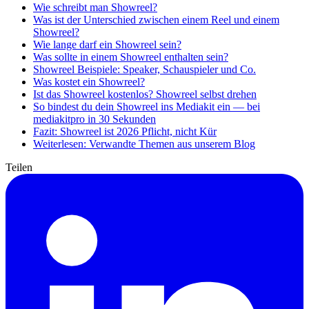
Wie schreibt man Showreel?
Was ist der Unterschied zwischen einem Reel und einem
Showreel?
Wie lange darf ein Showreel sein?
Was sollte in einem Showreel enthalten sein?
Showreel Beispiele: Speaker, Schauspieler und Co.
Was kostet ein Showreel?
Ist das Showreel kostenlos? Showreel selbst drehen
So bindest du dein Showreel ins Mediakit ein — bei
mediakitpro in 30 Sekunden
Fazit: Showreel ist 2026 Pflicht, nicht Kür
Weiterlesen: Verwandte Themen aus unserem Blog
Teilen