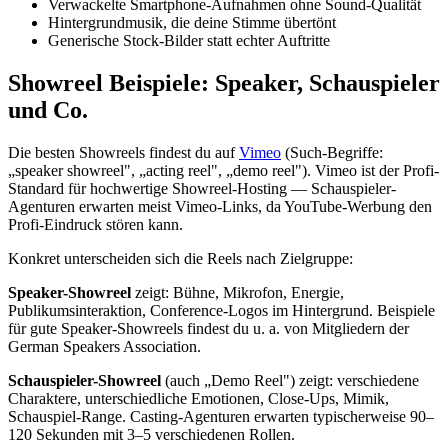
Verwackelte Smartphone-Aufnahmen ohne Sound-Qualität
Hintergrundmusik, die deine Stimme übertönt
Generische Stock-Bilder statt echter Auftritte
Showreel Beispiele: Speaker, Schauspieler
und Co.
Die besten Showreels findest du auf
Vimeo
(Such-Begriffe:
„speaker showreel", „acting reel", „demo reel"). Vimeo ist der Profi-
Standard für hochwertige Showreel-Hosting — Schauspieler-
Agenturen erwarten meist Vimeo-Links, da YouTube-Werbung den
Profi-Eindruck stören kann.
Konkret unterscheiden sich die Reels nach Zielgruppe:
Speaker-Showreel
zeigt: Bühne, Mikrofon, Energie,
Publikumsinteraktion, Conference-Logos im Hintergrund. Beispiele
für gute Speaker-Showreels findest du u. a. von Mitgliedern der
German Speakers Association.
Schauspieler-Showreel
(auch „Demo Reel") zeigt: verschiedene
Charaktere, unterschiedliche Emotionen, Close-Ups, Mimik,
Schauspiel-Range. Casting-Agenturen erwarten typischerweise 90–
120 Sekunden mit 3–5 verschiedenen Rollen.