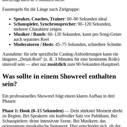
Faustregeln für die Länge nach Zielgruppe:
Speaker, Coaches, Trainer
: 60–90 Sekunden ideal
Schauspieler, Synchronsprecher
: 90–120 Sekunden,
mehrere Charaktere zeigen
Musiker / Bands
: 60–120 Sekunden, kann pro Song-Genre
auch separates Reel
Moderatoren / Hosts
: 45–75 Sekunden, schnellere Schnitte
Ausnahme: für sehr spezifische Casting-Anforderungen kann ein
längeres „Detail-Reel" (z. B. 3 Minuten für eine bestimmte Rolle)
sinnvoll sein — aber nur
zusätzlich
zum 90-Sekunden-Hauptreel.
Was sollte in einem Showreel enthalten
sein?
Ein professionelles Showreel folgt einem klaren Aufbau in drei
Phasen:
Phase 1: Hook (0–15 Sekunden)
— Dein stärkster Moment direkt
zu Beginn. Bei Speakern: ein kraftvoller Satz vor Publikum. Bei
Schauspielern: deine intensivste Szene. Bei Musikern: das
prägnanteste musikalische Statement. Hier entscheidet sich, ob der