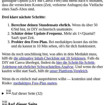
günstigste Option (DIY mit Canva Free) und merkt nach 6 Monaten,
dass die versteckten Kosten (Zeit, verlorene Anfragen) das Vielfache
eines SaaS-Abos sind.
Drei klare nächste Schritte:
Berechne deinen Stundensatz ehrlich.
Wenn du über 50
€/Std bist, ist DIY rechnerisch unattraktiv.
Schätze deine Update-Frequenz.
Mehr als 1×/Quartal?
SaaS spart Zeit.
Probier den Free-Plan.
Bei mediakitpro kostet das nichts
und du kannst in 10 Min sehen, ob's für dich funktioniert.
Wenn du noch unschlüssig bist, was alles in dein Mediakit muss,
hilft dir
die ultimative Inhalt-Checkliste mit 18 Sektionen
. Falls du
DIY mit Canva überlegst, findest du
hier die Schritt-für-Schritt-
Anleitung mit ehrlicher Schwachstellen-Analyse
. Und wenn du eher
kaufen willst statt SaaS, hilft dir
unser Plattform-Vergleich
.
Wenn du es einfach mal ausprobieren willst — kostenlos und ohne
Risiko:
mediakitpro Free-Plan starten
.
Auf dieser Seite (32)
Auf dieser Seite