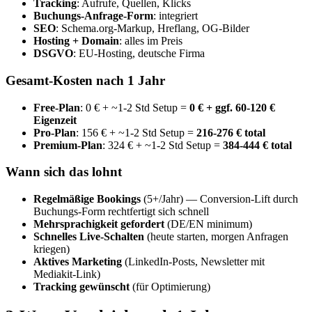
Tracking
: Aufrufe, Quellen, Klicks
Buchungs-Anfrage-Form
: integriert
SEO
: Schema.org-Markup, Hreflang, OG-Bilder
Hosting + Domain
: alles im Preis
DSGVO
: EU-Hosting, deutsche Firma
Gesamt-Kosten nach 1 Jahr
Free-Plan
: 0 € + ~1-2 Std Setup =
0 € + ggf. 60-120 €
Eigenzeit
Pro-Plan
: 156 € + ~1-2 Std Setup =
216-276 € total
Premium-Plan
: 324 € + ~1-2 Std Setup =
384-444 € total
Wann sich das lohnt
Regelmäßige Bookings
(5+/Jahr) — Conversion-Lift durch
Buchungs-Form rechtfertigt sich schnell
Mehrsprachigkeit gefordert
(DE/EN minimum)
Schnelles Live-Schalten
(heute starten, morgen Anfragen
kriegen)
Aktives Marketing
(LinkedIn-Posts, Newsletter mit
Mediakit-Link)
Tracking gewünscht
(für Optimierung)