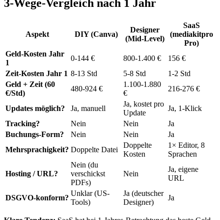
3-Wege-Vergleich nach 1 Jahr
SaaS
Designer
Aspekt
DIY (Canva)
(mediakitpro
(Mid-Level)
Pro)
Geld-Kosten Jahr
0-144 €
800-1.400 €
156 €
1
Zeit-Kosten Jahr 1
8-13 Std
5-8 Std
1-2 Std
Geld + Zeit (60
1.100-1.880
480-924 €
216-276 €
€/Std)
€
Ja, kostet pro
Updates möglich?
Ja, manuell
Ja, 1-Klick
Update
Tracking?
Nein
Nein
Ja
Buchungs-Form?
Nein
Nein
Ja
Doppelte
1× Editor, 8
Mehrsprachigkeit?
Doppelte Datei
Kosten
Sprachen
Nein (du
Ja, eigene
Hosting / URL?
verschickst
Nein
URL
PDFs)
Unklar (US-
Ja (deutscher
DSGVO-konform?
Ja
Tools)
Designer)