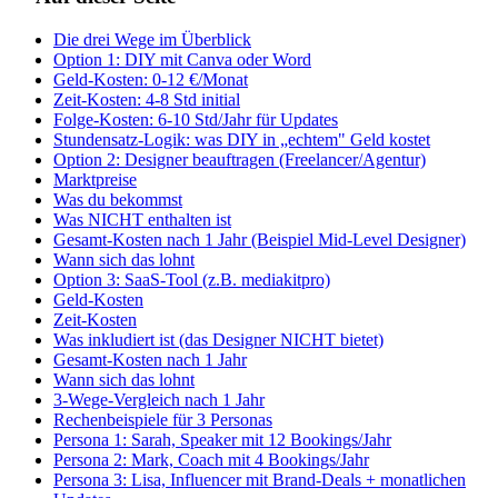
Die drei Wege im Überblick
Option 1: DIY mit Canva oder Word
Geld-Kosten: 0-12 €/Monat
Zeit-Kosten: 4-8 Std initial
Folge-Kosten: 6-10 Std/Jahr für Updates
Stundensatz-Logik: was DIY in „echtem" Geld kostet
Option 2: Designer beauftragen (Freelancer/Agentur)
Marktpreise
Was du bekommst
Was NICHT enthalten ist
Gesamt-Kosten nach 1 Jahr (Beispiel Mid-Level Designer)
Wann sich das lohnt
Option 3: SaaS-Tool (z.B. mediakitpro)
Geld-Kosten
Zeit-Kosten
Was inkludiert ist (das Designer NICHT bietet)
Gesamt-Kosten nach 1 Jahr
Wann sich das lohnt
3-Wege-Vergleich nach 1 Jahr
Rechenbeispiele für 3 Personas
Persona 1: Sarah, Speaker mit 12 Bookings/Jahr
Persona 2: Mark, Coach mit 4 Bookings/Jahr
Persona 3: Lisa, Influencer mit Brand-Deals + monatlichen