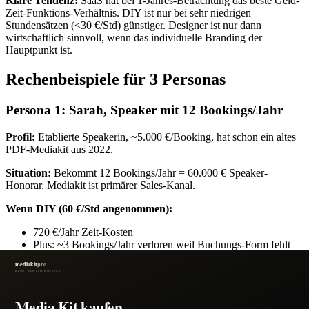
Klare Tendenz:
SaaS hat bei 1-Jahres-Betrachtung das beste Geld-
Zeit-Funktions-Verhältnis. DIY ist nur bei sehr niedrigen
Stundensätzen (<30 €/Std) günstiger. Designer ist nur dann
wirtschaftlich sinnvoll, wenn das individuelle Branding der
Hauptpunkt ist.
Rechenbeispiele für 3 Personas
Persona 1: Sarah, Speaker mit 12 Bookings/Jahr
Profil:
Etablierte Speakerin, ~5.000 €/Booking, hat schon ein altes
PDF-Mediakit aus 2022.
Situation:
Bekommt 12 Bookings/Jahr = 60.000 € Speaker-
Honorar. Mediakit ist primärer Sales-Kanal.
Wenn DIY (60 €/Std angenommen):
720 €/Jahr Zeit-Kosten
Plus: ~3 Bookings/Jahr verloren weil Buchungs-Form fehlt
→ 15.000 € verlorenes Honorar
Gesamt-Opportunitätskosten: ~15.720 €/Jahr
Wenn Designer: