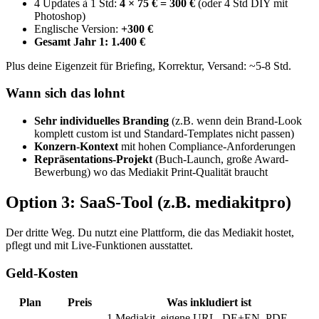
4 Updates à 1 Std:
4 × 75 € = 300 €
(oder 4 Std DIY mit
Photoshop)
Englische Version:
+300 €
Gesamt Jahr 1: 1.400 €
Plus deine Eigenzeit für Briefing, Korrektur, Versand: ~5-8 Std.
Wann sich das lohnt
Sehr individuelles Branding
(z.B. wenn dein Brand-Look
komplett custom ist und Standard-Templates nicht passen)
Konzern-Kontext
mit hohen Compliance-Anforderungen
Repräsentations-Projekt
(Buch-Launch, große Award-
Bewerbung) wo das Mediakit Print-Qualität braucht
Option 3: SaaS-Tool (z.B. mediakitpro)
Der dritte Weg. Du nutzt eine Plattform, die das Mediakit hostet,
pflegt und mit Live-Funktionen ausstattet.
Geld-Kosten
Plan
Preis
Was inkludiert ist
1 Mediakit, eigene URL, DE+EN, PDF-