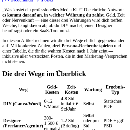
„Was kostet ein professionelles Media Kit?" Die ehrliche Antwort:
es kommt darauf an, in welcher Währung du zahlst.
Geld, Zeit
oder Nervenkraft — eine dieser drei Währungen wird dich treffen.
Welche, hängt davon ab, ob du DIY machst, einen Designer
beauftragst oder ein SaaS-Tool nutzt.
In diesem Artikel rechnen wir die drei Wege ehrlich gegeneinander
auf. Mit konkreten Zahlen,
drei Persona-Rechenbeispielen
und
einer Tabelle, die dir die wahren Kosten nach 1 Jahr zeigt —
inklusive aller versteckten Posten, die in den Marketing-Versprechen
nicht stehen.
Die drei Wege im Überblick
Geld-
Zeit-
Ergebnis-
Weg
Wartung
Kosten
Kosten
Typ
4-8 Std
0-12
Statisches
DIY (Canva/Word)
initial + 6
Selbst
€/Monat
PDF
Std/Jahr
Selbst
300-
Designer
1-2 Std
oder pro
PDF + ggf.
1.500 €
(Freelance/Agentur)
(Briefing)
Std
PSD
einmalig