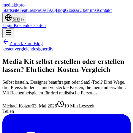
mediakit
pro
Startseite
Features
Preise
FAQ
Blog
Glossar
Über uns
Kontakt
🇩🇪
de
Login
Kostenlos starten
Zurück zum Blog
kosten
vergleich
designer
diy
Media Kit selbst erstellen oder erstellen
lassen? Ehrlicher Kosten-Vergleich
Selbst basteln, Designer beauftragen oder SaaS-Tool? Drei Wege,
drei Preisschilder — und versteckte Kosten, die niemand erwähnt.
Mit Rechenbeispielen für drei realistische Personas.
Michael Kotzur
03. Mai 2026
10
Min Lesezeit
Teilen