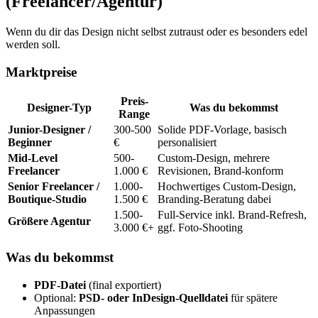
(Freelancer/Agentur)
Wenn du dir das Design nicht selbst zutraust oder es besonders edel
werden soll.
Marktpreise
Preis-
Designer-Typ
Was du bekommst
Range
Junior-Designer /
300-500
Solide PDF-Vorlage, basisch
Beginner
€
personalisiert
Mid-Level
500-
Custom-Design, mehrere
Freelancer
1.000 €
Revisionen, Brand-konform
Senior Freelancer /
1.000-
Hochwertiges Custom-Design,
Boutique-Studio
1.500 €
Branding-Beratung dabei
1.500-
Full-Service inkl. Brand-Refresh,
Größere Agentur
3.000 €+
ggf. Foto-Shooting
Was du bekommst
PDF-Datei
(final exportiert)
Optional:
PSD- oder InDesign-Quelldatei
für spätere
Anpassungen