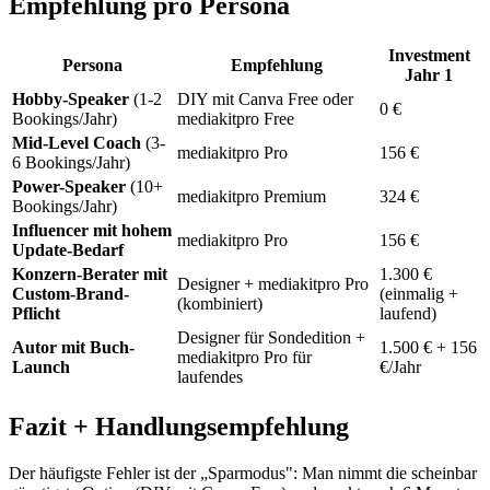
Empfehlung pro Persona
Investment
Persona
Empfehlung
Jahr 1
Hobby-Speaker
(1-2
DIY mit Canva Free oder
0 €
Bookings/Jahr)
mediakitpro Free
Mid-Level Coach
(3-
mediakitpro Pro
156 €
6 Bookings/Jahr)
Power-Speaker
(10+
mediakitpro Premium
324 €
Bookings/Jahr)
Influencer mit hohem
mediakitpro Pro
156 €
Update-Bedarf
Konzern-Berater mit
1.300 €
Designer + mediakitpro Pro
Custom-Brand-
(einmalig +
(kombiniert)
Pflicht
laufend)
Designer für Sondedition +
Autor mit Buch-
1.500 € + 156
mediakitpro Pro für
Launch
€/Jahr
laufendes
Fazit + Handlungsempfehlung
Der häufigste Fehler ist der „Sparmodus": Man nimmt die scheinbar