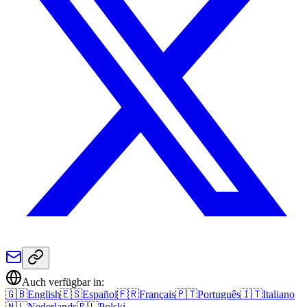
Auch verfügbar in:
🇬🇧
English
🇪🇸
Español
🇫🇷
Français
🇵🇹
Português
🇮🇹
Italiano
🇳🇱
Nederlands
🇵🇱
Polski