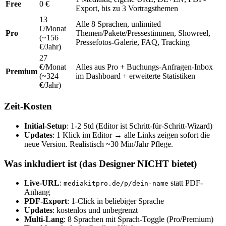
Free
0 €
Export, bis zu 3 Vortragsthemen
13
Alle 8 Sprachen, unlimited
€/Monat
Pro
Themen/Pakete/Pressestimmen, Showreel,
(~156
Pressefotos-Galerie, FAQ, Tracking
€/Jahr)
27
€/Monat
Alles aus Pro + Buchungs-Anfragen-Inbox
Premium
(~324
im Dashboard + erweiterte Statistiken
€/Jahr)
Zeit-Kosten
Initial-Setup
: 1-2 Std (Editor ist Schritt-für-Schritt-Wizard)
Updates
: 1 Klick im Editor → alle Links zeigen sofort die
neue Version. Realistisch ~30 Min/Jahr Pflege.
Was inkludiert ist (das Designer NICHT bietet)
Live-URL
:
statt PDF-
mediakitpro.de/p/dein-name
Anhang
PDF-Export
: 1-Click in beliebiger Sprache
Updates
: kostenlos und unbegrenzt
Multi-Lang
: 8 Sprachen mit Sprach-Toggle (Pro/Premium)