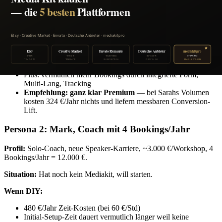
1.000 € initial + 300 €/Jahr für Updates = 1.300 €/Jahr
Buchungs-Form fehlt weiterhin → gleicher Conversion-
Verlust
Gesamt-Opportunitätskosten: ~16.000 €/Jahr
Wenn mediakitpro Premium:
324 €/Jahr (Premium für Buchungs-Inbox)
Plus: vermutlich mehr Bookings durch integrierte Form,
Multi-Lang, Tracking
Empfehlung: ganz klar Premium
— bei Sarahs Volumen
kosten 324 €/Jahr nichts und liefern messbaren Conversion-
Lift.
Persona 2: Mark, Coach mit 4 Bookings/Jahr
Profil:
Solo-Coach, neue Speaker-Karriere, ~3.000 €/Workshop, 4
Bookings/Jahr = 12.000 €.
Situation:
Hat noch kein Mediakit, will starten.
Wenn DIY:
480 €/Jahr Zeit-Kosten (bei 60 €/Std)
Initial-Setup-Zeit dauert vermutlich länger weil keine