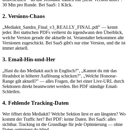
30 Min pro Runde. Bei SaaS: 1 Klick.
2. Versions-Chaos
„Mediakit_Sandra_Final_v3_REALLY_FINAL.pdf" — kennt
jeder. Bei statischen PDFs verlierst du irgendwann den Überblick,
welche Version gerade die aktuelle ist. Veranstalter bekommen alte
Versionen zugeschickt. Bei SaaS gibt's nur eine Version, und die ist
immer aktuell.
3. Email-Hin-und-Her
„Hast du das Mediakit auch in Englisch?", „Kannst du mir das
Headshot in höherer Auflösung schicken?", „Welche Honorar-
Range gilt aktuell?" — alles Fragen, die bei einer Live-URL durch
Sektionen direkt beantwortet werden. Bei PDF ständige Email-
Schleifen.
4. Fehlende Tracking-Daten
Wer öffnet dein Mediakit? Welche Sektion liest er am längsten? Wo
kommt der Traffic her? Bei PDF: keine Daten. Bei SaaS: alles
sichtbar. Tracking ist die Grundlage für jede Optimierung — ohne
Daten optimierst du blind.