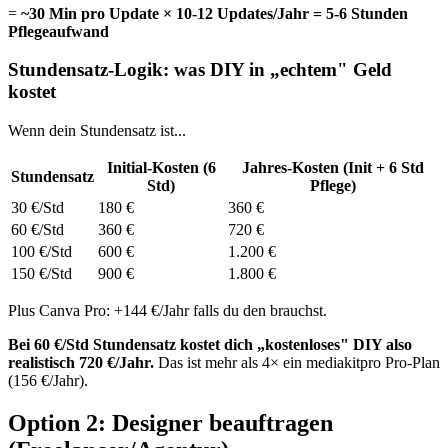
=
~30 Min pro Update × 10-12 Updates/Jahr = 5-6 Stunden
Pflegeaufwand
Stundensatz-Logik: was DIY in „echtem" Geld
kostet
Wenn dein Stundensatz ist...
Initial-Kosten (6
Jahres-Kosten (Init + 6 Std
Stundensatz
Std)
Pflege)
30 €/Std
180 €
360 €
60 €/Std
360 €
720 €
100 €/Std
600 €
1.200 €
150 €/Std
900 €
1.800 €
Plus Canva Pro: +144 €/Jahr falls du den brauchst.
Bei 60 €/Std Stundensatz kostet dich „kostenloses" DIY also
realistisch 720 €/Jahr.
Das ist mehr als 4× ein mediakitpro Pro-Plan
(156 €/Jahr).
Option 2: Designer beauftragen