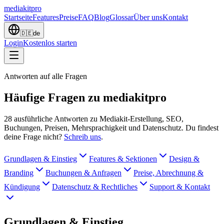
mediakit
pro
Startseite
Features
Preise
FAQ
Blog
Glossar
Über uns
Kontakt
🇩🇪
de
Login
Kostenlos starten
Antworten auf alle Fragen
Häufige Fragen zu mediakitpro
28 ausführliche Antworten zu Mediakit-Erstellung, SEO,
Buchungen, Preisen, Mehrsprachigkeit und Datenschutz. Du findest
deine Frage nicht?
Schreib uns
.
Grundlagen & Einstieg
Features & Sektionen
Design &
Branding
Buchungen & Anfragen
Preise, Abrechnung &
Kündigung
Datenschutz & Rechtliches
Support & Kontakt
Grundlagen & Einstieg