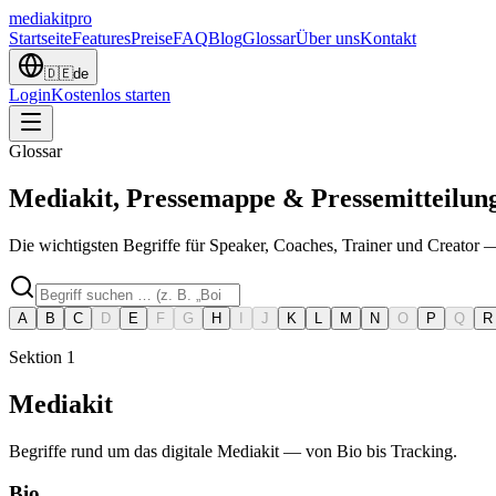
mediakit
pro
Startseite
Features
Preise
FAQ
Blog
Glossar
Über uns
Kontakt
🇩🇪
de
Login
Kostenlos starten
Glossar
Mediakit, Pressemappe &
Pressemitteilun
Die wichtigsten Begriffe für Speaker, Coaches, Trainer und Creator 
A
B
C
D
E
F
G
H
I
J
K
L
M
N
O
P
Q
R
Sektion
1
Mediakit
Begriffe rund um das digitale Mediakit — von Bio bis Tracking.
Bio