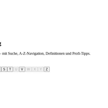
g
— mit Suche, A-Z-Navigation, Definitionen und Profi-Tipps.
S
T
U
V
W
X
Y
Z