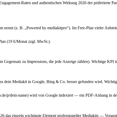
n Engagement-Raten und authentischen Wirkung 2026 der präferierte P
m nennt (z. B. „Powered by mediakitpro“). Im Free-Plan vieler Anbieter 
Plan (19 €/Monat zzgl. MwSt.).
im Gegensatz zu Impressions, die jede Anzeige zählen). Wichtige KPI im
ss dein Mediakit in Google, Bing & Co. besser gefunden wird. Wichtig
ro.de/p/dein-name) wird von Google indexiert — ein PDF-Anhang in de
6 das einzeln wichtigste Element professioneller Mediakits — Veransta