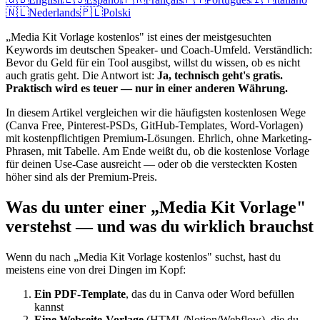
🇳🇱
Nederlands
🇵🇱
Polski
„Media Kit Vorlage kostenlos" ist eines der meistgesuchten
Keywords im deutschen Speaker- und Coach-Umfeld. Verständlich:
Bevor du Geld für ein Tool ausgibst, willst du wissen, ob es nicht
auch gratis geht. Die Antwort ist:
Ja, technisch geht's gratis.
Praktisch wird es teuer — nur in einer anderen Währung.
In diesem Artikel vergleichen wir die häufigsten kostenlosen Wege
(Canva Free, Pinterest-PSDs, GitHub-Templates, Word-Vorlagen)
mit kostenpflichtigen Premium-Lösungen. Ehrlich, ohne Marketing-
Phrasen, mit Tabelle. Am Ende weißt du, ob die kostenlose Vorlage
für deinen Use-Case ausreicht — oder ob die versteckten Kosten
höher sind als der Premium-Preis.
Was du unter einer „Media Kit Vorlage"
verstehst — und was du wirklich brauchst
Wenn du nach „Media Kit Vorlage kostenlos" suchst, hast du
meistens eine von drei Dingen im Kopf:
Ein PDF-Template
, das du in Canva oder Word befüllen
kannst
Eine Webseite-Vorlage
(HTML/Notion/Webflow), die du