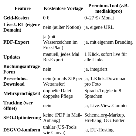
Premium-Tool (z.B.
Feature
Kostenlose Vorlage
mediakitpro)
Geld-Kosten
0 €
0–27 € / Monat
Live-URL (eigene
nein (außer Notion)
ja, eigene URL
Domain)
ja (mit
PDF-Export
Wasserzeichen im
ja, mit eigenem Branding
Free-Plan)
manuell, jedes Mal
1 Klick, sofort live für
Updates
Re-Export
alle Links
Buchungsanfrage-
nein
ja, integriert
Form
Pressefotos-
nein (nur als ZIP per
ja, 1-Klick-Download
Download
Wetransfer)
pro Foto
doppelte Datei =
Sprach-Toggle in 8
Mehrsprachigkeit
doppelte Pflege
Sprachen
Tracking (wer
nein
ja, Live-View-Counter
öffnet)
keine (PDF in Mail-
Schema.org-Markup,
SEO-Optimierung
Anhang)
Hreflang, OG-Bilder
unklar (US-Tools
DSGVO-konform
ja, EU-Hosting
wie Canva)