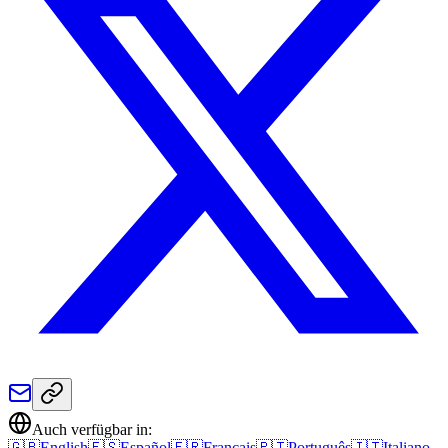
Auch verfügbar in:
🇬🇧
English
🇪🇸
Español
🇫🇷
Français
🇵🇹
Português
🇮🇹
Italiano