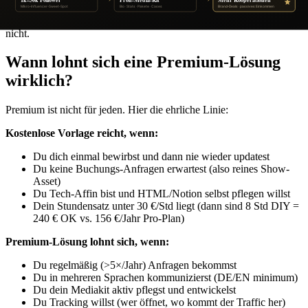
Vorlagen gibt's keinen Reminder, kein Aktualisierungs-Workflow —
du musst dich selbst diszipliniert daran erinnern. Die meisten tun's
nicht.
Wann lohnt sich eine Premium-Lösung
wirklich?
Premium ist nicht für jeden. Hier die ehrliche Linie:
Kostenlose Vorlage reicht, wenn:
Du dich einmal bewirbst und dann nie wieder updatest
Du keine Buchungs-Anfragen erwartest (also reines Show-
Asset)
Du Tech-Affin bist und HTML/Notion selbst pflegen willst
Dein Stundensatz unter 30 €/Std liegt (dann sind 8 Std DIY =
240 € OK vs. 156 €/Jahr Pro-Plan)
Premium-Lösung lohnt sich, wenn:
Du regelmäßig (>5×/Jahr) Anfragen bekommst
Du in mehreren Sprachen kommunizierst (DE/EN minimum)
Du dein Mediakit aktiv pflegst und entwickelst
Du Tracking willst (wer öffnet, wo kommt der Traffic her)