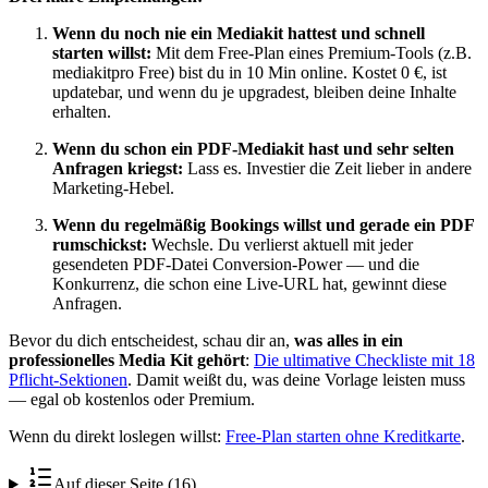
Wenn du noch nie ein Mediakit hattest und schnell
starten willst:
Mit dem Free-Plan eines Premium-Tools (z.B.
mediakitpro Free) bist du in 10 Min online. Kostet 0 €, ist
updatebar, und wenn du je upgradest, bleiben deine Inhalte
erhalten.
Wenn du schon ein PDF-Mediakit hast und sehr selten
Anfragen kriegst:
Lass es. Investier die Zeit lieber in andere
Marketing-Hebel.
Wenn du regelmäßig Bookings willst und gerade ein PDF
rumschickst:
Wechsle. Du verlierst aktuell mit jeder
gesendeten PDF-Datei Conversion-Power — und die
Konkurrenz, die schon eine Live-URL hat, gewinnt diese
Anfragen.
Bevor du dich entscheidest, schau dir an,
was alles in ein
professionelles Media Kit gehört
:
Die ultimative Checkliste mit 18
Pflicht-Sektionen
. Damit weißt du, was deine Vorlage leisten muss
— egal ob kostenlos oder Premium.
Wenn du direkt loslegen willst:
Free-Plan starten ohne Kreditkarte
.
Auf dieser Seite (16)