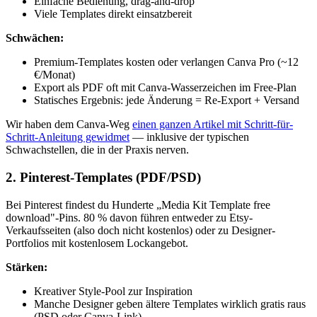
Einfache Bedienung, drag-and-drop
Viele Templates direkt einsatzbereit
Schwächen:
Premium-Templates kosten oder verlangen Canva Pro (~12
€/Monat)
Export als PDF oft mit Canva-Wasserzeichen im Free-Plan
Statisches Ergebnis: jede Änderung = Re-Export + Versand
Wir haben dem Canva-Weg
einen ganzen Artikel mit Schritt-für-
Schritt-Anleitung gewidmet
— inklusive der typischen
Schwachstellen, die in der Praxis nerven.
2. Pinterest-Templates (PDF/PSD)
Bei Pinterest findest du Hunderte „Media Kit Template free
download"-Pins. 80 % davon führen entweder zu Etsy-
Verkaufsseiten (also doch nicht kostenlos) oder zu Designer-
Portfolios mit kostenlosem Lockangebot.
Stärken:
Kreativer Style-Pool zur Inspiration
Manche Designer geben ältere Templates wirklich gratis raus
(PSD oder Canva-Link)