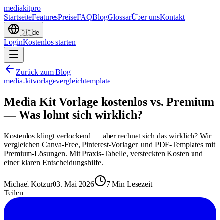
mediakit
pro
Startseite
Features
Preise
FAQ
Blog
Glossar
Über uns
Kontakt
🇩🇪
de
Login
Kostenlos starten
Zurück zum Blog
media-kit
vorlage
vergleich
template
Media Kit Vorlage kostenlos vs. Premium
— Was lohnt sich wirklich?
Kostenlos klingt verlockend — aber rechnet sich das wirklich? Wir
vergleichen Canva-Free, Pinterest-Vorlagen und PDF-Templates mit
Premium-Lösungen. Mit Praxis-Tabelle, versteckten Kosten und
einer klaren Entscheidungshilfe.
Michael Kotzur
03. Mai 2026
7
Min Lesezeit
Teilen