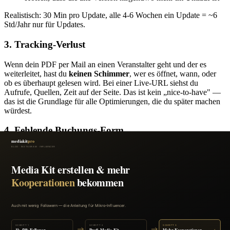
Realistisch: 30 Min pro Update, alle 4-6 Wochen ein Update = ~6
Std/Jahr nur für Updates.
3. Tracking-Verlust
Wenn dein PDF per Mail an einen Veranstalter geht und der es
weiterleitet, hast du
keinen Schimmer
, wer es öffnet, wann, oder
ob es überhaupt gelesen wird. Bei einer Live-URL siehst du
Aufrufe, Quellen, Zeit auf der Seite. Das ist kein „nice-to-have" —
das ist die Grundlage für alle Optimierungen, die du später machen
würdest.
4. Fehlende Buchungs-Form
Ein PDF kann keine Anfrage entgegennehmen. Veranstalter müssen
erst dein PDF lesen, dann eine separate Mail schreiben, dann auf
dich warten.
Conversion-Verlust pro fehlender Anfrage: leicht 4-
stellig.
Eine integrierte Form senkt die Hemmschwelle dramatisch.
5. Brand-Schaden bei outdated Inhalten
„Letzte Referenz: 2022" auf einem Mediakit, das du im Mai 2026
schickst, ist schlimmer als gar kein Mediakit. Bei kostenlosen