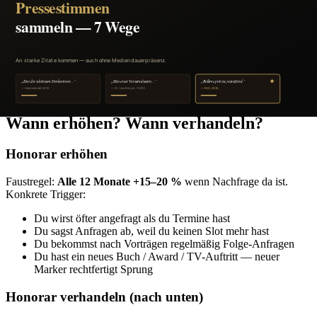
ist der größte Hebel:
Filtert dir die richtigen Anfragen vor
Positioniert dich im gewünschten Segment
Spart dir endloses Email-Hin-und-Her
Warum „Honorar auf Anfrage" einer der teuersten Mediakit-Fehler
ist,
erklären wir im Detail im Fehler-Artikel
.
Wann erhöhen? Wann verhandeln?
Honorar erhöhen
Faustregel:
Alle 12 Monate +15–20 %
wenn Nachfrage da ist.
Konkrete Trigger:
Du wirst öfter angefragt als du Termine hast
Du sagst Anfragen ab, weil du keinen Slot mehr hast
Du bekommst nach Vorträgen regelmäßig Folge-Anfragen
Du hast ein neues Buch / Award / TV-Auftritt — neuer
Marker rechtfertigt Sprung
Honorar verhandeln (nach unten)