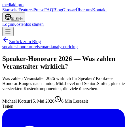
mediakit
pro
Startseite
Features
Preise
FAQ
Blog
Glossar
Über uns
Kontakt
🇩🇪
de
Login
Kostenlos starten
Zurück zum Blog
speaker-honorar
preise
marktanalyse
pricing
Speaker-Honorare 2026 — Was zahlen
Veranstalter wirklich?
Was zahlen Veranstalter 2026 wirklich für Speaker? Konkrete
Honorar-Ranges nach Junior, Mid-Level und Senior-Stufen, plus die
versteckten Kostenkomponenten, die viele übersehen.
Michael Kotzur
15. Mai 2026
6
Min Lesezeit
Teilen