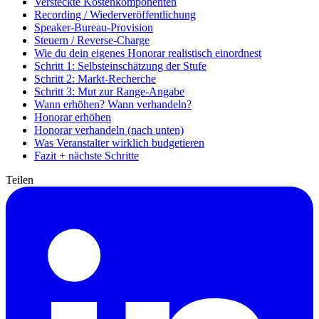
Versteckte Kostenkomponenten
Recording / Wiederveröffentlichung
Speaker-Bureau-Provision
Steuern / Reverse-Charge
Wie du dein eigenes Honorar realistisch einordnest
Schritt 1: Selbsteinschätzung der Stufe
Schritt 2: Markt-Recherche
Schritt 3: Mut zur Range-Angabe
Wann erhöhen? Wann verhandeln?
Honorar erhöhen
Honorar verhandeln (nach unten)
Was Veranstalter wirklich budgetieren
Fazit + nächste Schritte
Teilen