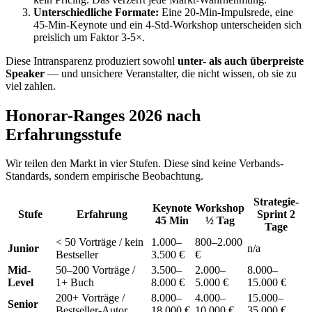
Unterschiedliche Formate:
Eine 20-Min-Impulsrede, eine
45-Min-Keynote und ein 4-Std-Workshop unterscheiden sich
preislich um Faktor 3-5×.
Diese Intransparenz produziert sowohl
unter- als auch überpreiste
Speaker
— und unsichere Veranstalter, die nicht wissen, ob sie zu
viel zahlen.
Honorar-Ranges 2026 nach
Erfahrungsstufe
Wir teilen den Markt in vier Stufen. Diese sind keine Verbands-
Standards, sondern empirische Beobachtung.
Strategie-
Keynote
Workshop
Stufe
Erfahrung
Sprint 2
45 Min
½ Tag
Tage
< 50 Vorträge / kein
1.000–
800–2.000
Junior
n/a
Bestseller
3.500 €
€
Mid-
50–200 Vorträge /
3.500–
2.000–
8.000–
Level
1+ Buch
8.000 €
5.000 €
15.000 €
200+ Vorträge /
8.000–
4.000–
15.000–
Senior
Bestseller-Autor
18.000 €
10.000 €
35.000 €