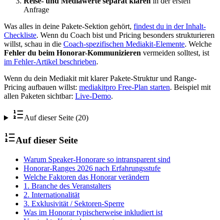
Reise- und Mediawerte separat klären
in der ersten
Anfrage
Was alles in deine Pakete-Sektion gehört,
findest du in der Inhalt-
Checkliste
. Wenn du Coach bist und Pricing besonders strukturieren
willst, schau in die
Coach-spezifischen Mediakit-Elemente
. Welche
Fehler du beim Honorar-Kommunizieren
vermeiden solltest, ist
im Fehler-Artikel beschrieben
.
Wenn du dein Mediakit mit klarer Pakete-Struktur und Range-
Pricing aufbauen willst:
mediakitpro Free-Plan starten
. Beispiel mit
allen Paketen sichtbar:
Live-Demo
.
Auf dieser Seite (20)
Auf dieser Seite
Warum Speaker-Honorare so intransparent sind
Honorar-Ranges 2026 nach Erfahrungsstufe
Welche Faktoren das Honorar verändern
1. Branche des Veranstalters
2. Internationalität
3. Exklusivität / Sektoren-Sperre
Was im Honorar typischerweise inkludiert ist