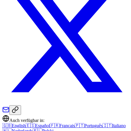
Auch verfügbar in:
🇬🇧
English
🇪🇸
Español
🇫🇷
Français
🇵🇹
Português
🇮🇹
Italiano
🇳🇱
Nederlands
🇵🇱
Polski