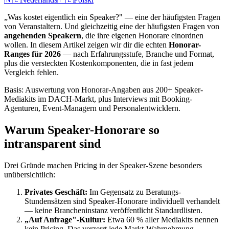
„Was kostet eigentlich ein Speaker?" — eine der häufigsten Fragen
von Veranstaltern. Und gleichzeitig eine der häufigsten Fragen von
angehenden Speakern
, die ihre eigenen Honorare einordnen
wollen. In diesem Artikel zeigen wir dir die echten
Honorar-
Ranges für 2026
— nach Erfahrungsstufe, Branche und Format,
plus die versteckten Kostenkomponenten, die in fast jedem
Vergleich fehlen.
Basis: Auswertung von Honorar-Angaben aus 200+ Speaker-
Mediakits im DACH-Markt, plus Interviews mit Booking-
Agenturen, Event-Managern und Personalentwicklern.
Warum Speaker-Honorare so
intransparent sind
Drei Gründe machen Pricing in der Speaker-Szene besonders
unübersichtlich:
Privates Geschäft:
Im Gegensatz zu Beratungs-
Stundensätzen sind Speaker-Honorare individuell verhandelt
— keine Brancheninstanz veröffentlicht Standardlisten.
„Auf Anfrage"-Kultur:
Etwa 60 % aller Mediakits nennen
kein Pricing. Das verzerrt jede Markt-Wahrnehmung.