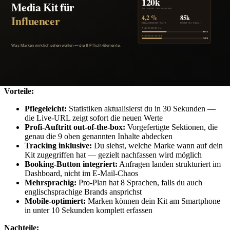
viel Designerfahrung dahintersteckt
Kein Tracking, kein Booking-Button, keine
Mehrsprachigkeit
Wann sinnvoll:
Wenn du selbst Designer*in bist und das Kit auch
printen willst.
Weg 3: Spezialisierte Plattform (mediakitpro)
Vorteile:
Pflegeleicht:
Statistiken aktualisierst du in 30 Sekunden —
die Live-URL zeigt sofort die neuen Werte
Profi-Auftritt out-of-the-box:
Vorgefertigte Sektionen, die
genau die 9 oben genannten Inhalte abdecken
Tracking inklusive:
Du siehst, welche Marke wann auf dein
Kit zugegriffen hat — gezielt nachfassen wird möglich
Booking-Button integriert:
Anfragen landen strukturiert im
Dashboard, nicht im E-Mail-Chaos
Mehrsprachig:
Pro-Plan hat 8 Sprachen, falls du auch
englischsprachige Brands ansprichst
Mobile-optimiert:
Marken können dein Kit am Smartphone
in unter 10 Sekunden komplett erfassen
Nachteile: