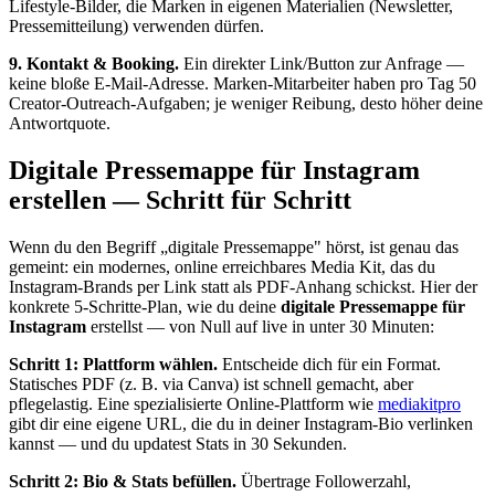
Lifestyle-Bilder, die Marken in eigenen Materialien (Newsletter,
Pressemitteilung) verwenden dürfen.
9. Kontakt & Booking.
Ein direkter Link/Button zur Anfrage —
keine bloße E-Mail-Adresse. Marken-Mitarbeiter haben pro Tag 50
Creator-Outreach-Aufgaben; je weniger Reibung, desto höher deine
Antwortquote.
Digitale Pressemappe für Instagram
erstellen — Schritt für Schritt
Wenn du den Begriff „digitale Pressemappe" hörst, ist genau das
gemeint: ein modernes, online erreichbares Media Kit, das du
Instagram-Brands per Link statt als PDF-Anhang schickst. Hier der
konkrete 5-Schritte-Plan, wie du deine
digitale Pressemappe für
Instagram
erstellst — von Null auf live in unter 30 Minuten:
Schritt 1: Plattform wählen.
Entscheide dich für ein Format.
Statisches PDF (z. B. via Canva) ist schnell gemacht, aber
pflegelastig. Eine spezialisierte Online-Plattform wie
mediakitpro
gibt dir eine eigene URL, die du in deiner Instagram-Bio verlinken
kannst — und du updatest Stats in 30 Sekunden.
Schritt 2: Bio & Stats befüllen.
Übertrage Followerzahl,