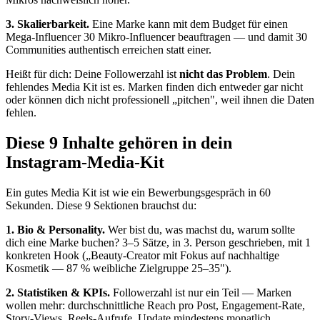
3. Skalierbarkeit.
Eine Marke kann mit dem Budget für einen
Mega-Influencer 30 Mikro-Influencer beauftragen — und damit 30
Communities authentisch erreichen statt einer.
Heißt für dich: Deine Followerzahl ist
nicht das Problem
. Dein
fehlendes Media Kit ist es. Marken finden dich entweder gar nicht
oder können dich nicht professionell „pitchen", weil ihnen die Daten
fehlen.
Diese 9 Inhalte gehören in dein
Instagram-Media-Kit
Ein gutes Media Kit ist wie ein Bewerbungsgespräch in 60
Sekunden. Diese 9 Sektionen brauchst du:
1. Bio & Personality.
Wer bist du, was machst du, warum sollte
dich eine Marke buchen? 3–5 Sätze, in 3. Person geschrieben, mit 1
konkreten Hook („Beauty-Creator mit Fokus auf nachhaltige
Kosmetik — 87 % weibliche Zielgruppe 25–35").
2. Statistiken & KPIs.
Followerzahl ist nur ein Teil — Marken
wollen mehr: durchschnittliche Reach pro Post, Engagement-Rate,
Story-Views, Reels-Aufrufe. Update mindestens monatlich.