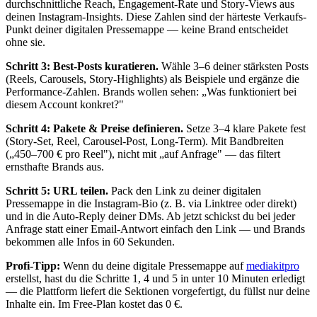
durchschnittliche Reach, Engagement-Rate und Story-Views aus
deinen Instagram-Insights. Diese Zahlen sind der härteste Verkaufs-
Punkt deiner digitalen Pressemappe — keine Brand entscheidet
ohne sie.
Schritt 3: Best-Posts kuratieren.
Wähle 3–6 deiner stärksten Posts
(Reels, Carousels, Story-Highlights) als Beispiele und ergänze die
Performance-Zahlen. Brands wollen sehen: „Was funktioniert bei
diesem Account konkret?"
Schritt 4: Pakete & Preise definieren.
Setze 3–4 klare Pakete fest
(Story-Set, Reel, Carousel-Post, Long-Term). Mit Bandbreiten
(„450–700 € pro Reel"), nicht mit „auf Anfrage" — das filtert
ernsthafte Brands aus.
Schritt 5: URL teilen.
Pack den Link zu deiner digitalen
Pressemappe in die Instagram-Bio (z. B. via Linktree oder direkt)
und in die Auto-Reply deiner DMs. Ab jetzt schickst du bei jeder
Anfrage statt einer Email-Antwort einfach den Link — und Brands
bekommen alle Infos in 60 Sekunden.
Profi-Tipp:
Wenn du deine digitale Pressemappe auf
mediakitpro
erstellst, hast du die Schritte 1, 4 und 5 in unter 10 Minuten erledigt
— die Plattform liefert die Sektionen vorgefertigt, du füllst nur deine
Inhalte ein. Im Free-Plan kostet das 0 €.