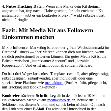
4. Nutze Tracking-Daten.
Wenn eine Marke dein Kit dreimal
angesehen hat, frag nach. „Habe gesehen, ihr habt euch mein Kit
angeschaut — gibt es ein konkretes Projekt?" wirkt selbstbewusst,
nicht aufdringlich.
Fazit: Mit Media Kit aus Followern
Einkommen machen
Mikro-Influencer-Marketing ist 2026 der größte Wachstumsmarkt im
Creator-Business — aber Marken können dich nur buchen, wenn
sie dich professionell bewerten können. Ein gutes Media Kit ist die
Brücke zwischen „interessanter Account" und „bezahlte
Kooperation". Und es ist nicht optional, sondern Standard.
Du hast drei Wege: kostenlose Templates (schnell, aber pflegelastig),
selbst designen (zeitaufwendig, aber individuell) oder eine
spezialisierte Plattform wie
mediakitpro
(Profi-Auftritt, pflegeleicht,
mit Tracking und Booking-Button).
Konkreter nächster Schritt:
Leg dir in den nächsten 10 Minuten
ein kostenloses Mediakit auf
mediakitpro.de
an, befülle die 9
Sektionen aus diesem Artikel, und schick beim nächsten Outreach
den Link statt einer E-Mail. Du wirst den Unterschied in der