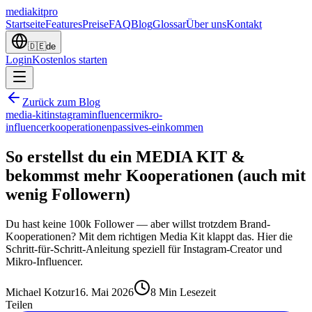
mediakit
pro
Startseite
Features
Preise
FAQ
Blog
Glossar
Über uns
Kontakt
🇩🇪
de
Login
Kostenlos starten
Zurück zum Blog
media-kit
instagram
influencer
mikro-
influencer
kooperationen
passives-einkommen
So erstellst du ein MEDIA KIT &
bekommst mehr Kooperationen (auch mit
wenig Followern)
Du hast keine 100k Follower — aber willst trotzdem Brand-
Kooperationen? Mit dem richtigen Media Kit klappt das. Hier die
Schritt-für-Schritt-Anleitung speziell für Instagram-Creator und
Mikro-Influencer.
Michael Kotzur
16. Mai 2026
8
Min Lesezeit
Teilen