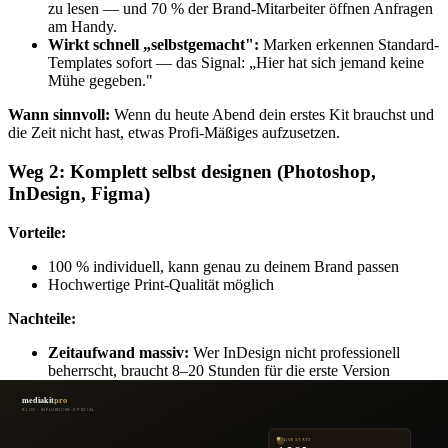
zu lesen — und 70 % der Brand-Mitarbeiter öffnen Anfragen
am Handy.
Wirkt schnell „selbstgemacht":
Marken erkennen Standard-
Templates sofort — das Signal: „Hier hat sich jemand keine
Mühe gegeben."
Wann sinnvoll:
Wenn du heute Abend dein erstes Kit brauchst und
die Zeit nicht hast, etwas Profi-Mäßiges aufzusetzen.
Weg 2: Komplett selbst designen (Photoshop,
InDesign, Figma)
Vorteile:
100 % individuell, kann genau zu deinem Brand passen
Hochwertige Print-Qualität möglich
Nachteile:
Zeitaufwand massiv:
Wer InDesign nicht professionell
beherrscht, braucht 8–20 Stunden für die erste Version
Pflegeaufwand exponentiell:
Bei jedem Update braucht es
wieder die Original-Datei + Software-Lizenz
Professionalität trügerisch:
Selbst-designed kann auch sehr
nach „Hobby" aussehen — viele Creator unterschätzen, wie