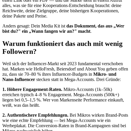
einen Link oder ein PDF — und die Marke sieht in einem Aufruf
alles, was sie für eine Kooperations-Entscheidung braucht: deine
Reichweite, deine Zielgruppe, deine bisherigen Kooperationen,
deine Pakete und Preise.
Anders gesagt: Dein Media Kit ist
das Dokument, das aus „Wer
bist du?" ein „Wann fangen wir an?" macht
.
Warum funktioniert das auch mit wenig
Followern?
Weil sich der Influencer-Markt seit 2023 fundamental verschoben
hat. Marken wie HelloFresh, Beiersdorf und About You geben offen
zu, dass sie 70–80 % ihres Influencer-Budgets in
Mikro- und
Nano-Influencer
stecken statt in Mega-Accounts. Drei Gründe:
1. Höhere Engagement-Raten.
Mikro-Accounts (1k–50k)
erreichen typisch 4–8 % Engagement. Mega-Accounts (500k+)
liegen bei 0,5–1,5 %. Wer von Markenseite Performance einkauft,
weiß, was das heißt.
2. Authentischere Empfehlungen.
Bei Mikros wirken Brand-Posts
wie eine echte Empfehlung — bei Mega-Accounts wie ein
Werbeplakat. Die Conversion-Raten in Brand-Kampagnen sind bei
Mikros nachweislich höher.