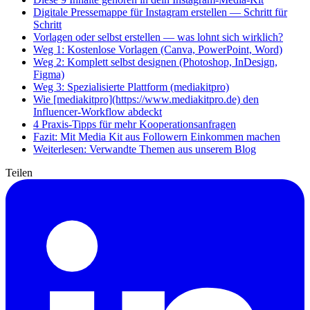
Digitale Pressemappe für Instagram erstellen — Schritt für
Schritt
Vorlagen oder selbst erstellen — was lohnt sich wirklich?
Weg 1: Kostenlose Vorlagen (Canva, PowerPoint, Word)
Weg 2: Komplett selbst designen (Photoshop, InDesign,
Figma)
Weg 3: Spezialisierte Plattform (mediakitpro)
Wie [mediakitpro](https://www.mediakitpro.de) den
Influencer-Workflow abdeckt
4 Praxis-Tipps für mehr Kooperationsanfragen
Fazit: Mit Media Kit aus Followern Einkommen machen
Weiterlesen: Verwandte Themen aus unserem Blog
Teilen