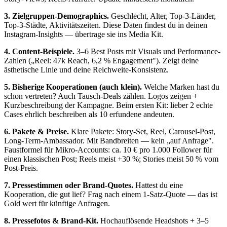
3. Zielgruppen-Demographics.
Geschlecht, Alter, Top-3-Länder,
Top-3-Städte, Aktivitätszeiten. Diese Daten findest du in deinen
Instagram-Insights — übertrage sie ins Media Kit.
4. Content-Beispiele.
3–6 Best Posts mit Visuals und Performance-
Zahlen („Reel: 47k Reach, 6,2 % Engagement"). Zeigt deine
ästhetische Linie und deine Reichweite-Konsistenz.
5. Bisherige Kooperationen (auch klein).
Welche Marken hast du
schon vertreten? Auch Tausch-Deals zählen. Logos zeigen +
Kurzbeschreibung der Kampagne. Beim ersten Kit: lieber 2 echte
Cases ehrlich beschreiben als 10 erfundene andeuten.
6. Pakete & Preise.
Klare Pakete: Story-Set, Reel, Carousel-Post,
Long-Term-Ambassador. Mit Bandbreiten — kein „auf Anfrage".
Faustformel für Mikro-Accounts: ca. 10 € pro 1.000 Follower für
einen klassischen Post; Reels meist +30 %; Stories meist 50 % vom
Post-Preis.
7. Pressestimmen oder Brand-Quotes.
Hattest du eine
Kooperation, die gut lief? Frag nach einem 1-Satz-Quote — das ist
Gold wert für künftige Anfragen.
8. Pressefotos & Brand-Kit.
Hochauflösende Headshots + 3–5